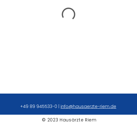
+49 89 945533-0
|
info@hausaerzte-riem.de
© 2023 Hausärzte Riem