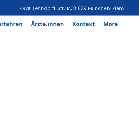
Graf-Lehndorff-Str. 1A, 81829 München-Riem
erfahren
Ärzte.innen
Kontakt
More