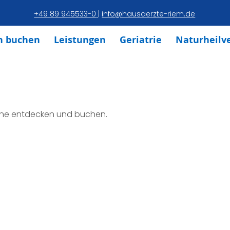
+49 89 945533-0
|
info@hausaerzte-riem.de
n buchen
Leistungen
Geriatrie
Naturheilv
ine entdecken und buchen.