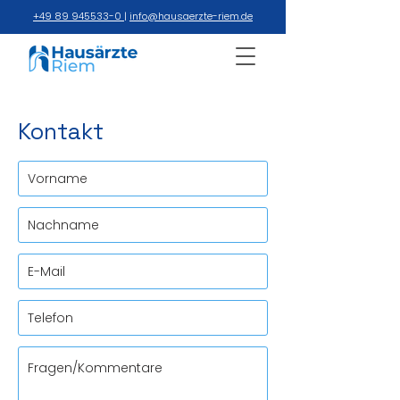
+49 89 945533-0
|
info@hausaerzte-riem.de
Kontakt