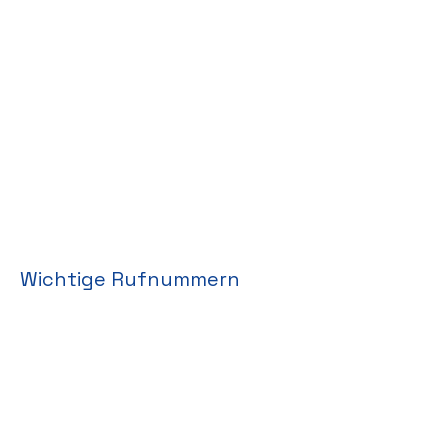
Wichtige Rufnummern
Notruf -
112
In lebensbedrohlichen Situationen
Ärztlicher