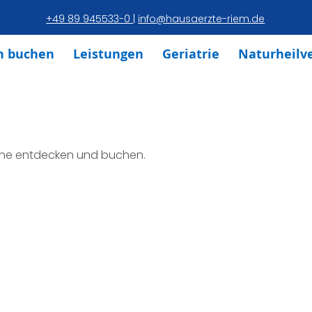
+49 89 945533-0
|
info@hausaerzte-riem.de
n buchen
Leistungen
Geriatrie
Naturheilv
ine entdecken und buchen.