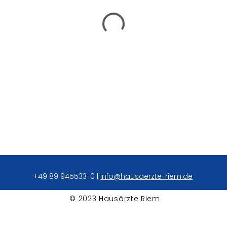
+49 89 945533-0
|
info@hausaerzte-riem.de
© 2023 Hausärzte Riem