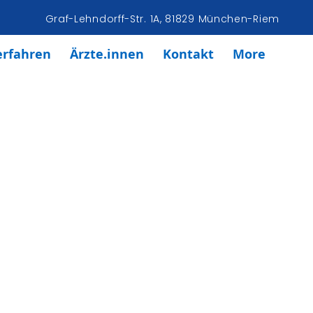
Graf-Lehndorff-Str. 1A, 81829 München-Riem
erfahren
Ärzte.innen
Kontakt
More