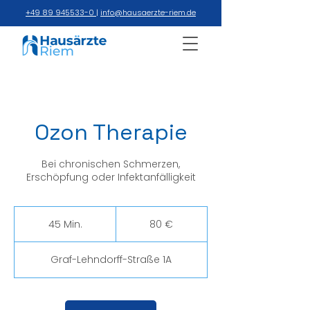
+49 89 945533-0
|
info@hausaerzte-riem.de
Ozon Therapie
Bei chronischen Schmerzen,
Erschöpfung oder Infektanfälligkeit
80
Euro
45 Min.
4
80 €
5
M
Graf-Lehndorff-Straße 1A
i
n
.