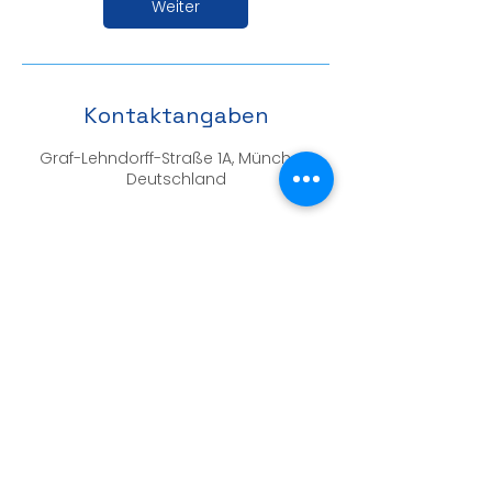
Weiter
Kontaktangaben
Graf-Lehndorff-Straße 1A, München,
Deutschland
+49 89 945533-0
|
info@hausaerzte-riem.de
Graf-Lehndorff-Str. 1A, 81829 München-
Riem
Montag-Freitag: 8:00-12:00 Uhr
Montag & Donnerstag: 14:30-18:30 Uhr
© 2023 Hausärzte Riem